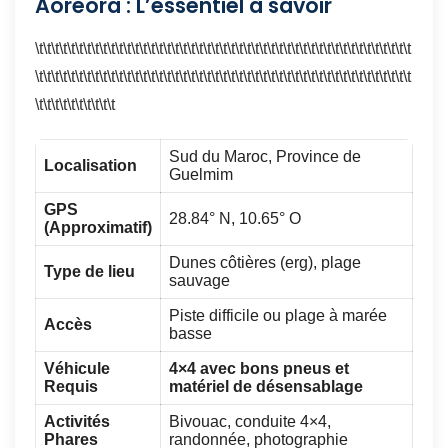
Aoreora : L’essentiel à savoir
\t\t\t\t\t\t\t\t\t\t\t\t\t\t\t\t\t\t\t\t\t\t\t\t\t\t\t\t\t\t\t\t\t\t\t\t\t\t\t\t\t\t\t\t\t\t\t
\t\t\t\t\t\t\t\t\t\t\t\t\t\t\t\t\t\t\t\t\t\t\t\t\t\t\t\t\t\t\t\t\t\t\t\t\t\t\t\t\t\t\t\t\t\t\t
\t\t\t\t\t\t\t\t\t\t
Sud du Maroc, Province de
Localisation
Guelmim
GPS
28.84° N, 10.65° O
(Approximatif)
Dunes côtières (erg), plage
Type de lieu
sauvage
Piste difficile ou plage à marée
Accès
basse
Véhicule
4×4 avec bons pneus et
Requis
matériel de désensablage
Activités
Bivouac, conduite 4×4,
Phares
randonnée, photographie