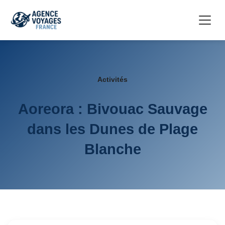
Activités
Aoreora : Bivouac Sauvage
dans les Dunes de Plage
Blanche